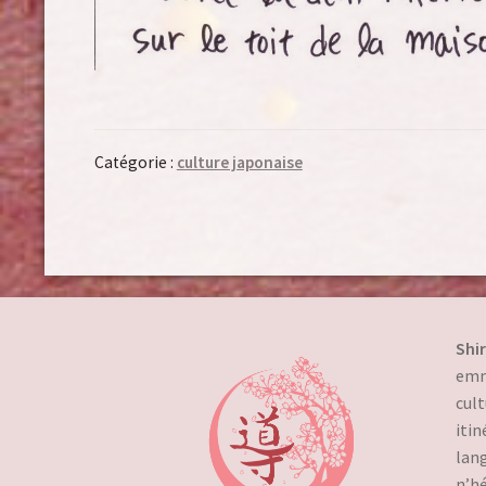
Catégorie :
culture japonaise
Shi
emmè
cult
itin
lang
n’hé