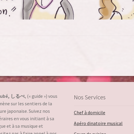
rubé, しるべ
, (« guide ») vous
Nos Services
ne sur les sentiers de la
ure japonaise. Suivez nos
Chef à domicile
éraires en vous initiant à sa
Apéro dinatoire musical
ue et à sa musique et
sitez pas à faire appel à nos