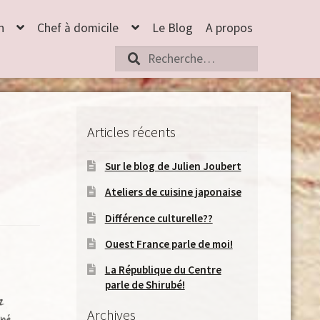
n
Chef à domicile
Le Blog
A propos
Rechercher
:
Articles récents
Sur le blog de Julien Joubert
Ateliers de cuisine japonaise
Différence culturelle??
Ouest France parle de moi!
La République du Centre
parle de Shirubé!
Archives