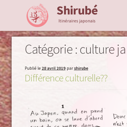
Shirubé
Aller
Aller
à
au
Itinéraires japonais
la
contenu
navigation
Catégorie :
culture j
Publié le
28 avril 2019
par
shirube
Différence culturelle??