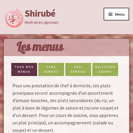
Shirubé
Aller
Aller
Menu
à
au
Itinéraires japonais
la
contenu
navigation
Accueil
Les menus
Ouvrir
Cours de japonais
le
TOUS NOS
SANS
AVEC
SÉLECTION
menu
Ouvrir
Cours de shamisen
MENUS
SERVICE
SERVICE
COURS
enfan
le
menu
Ouvrir
Pour une prestation de chef à domicile, ces plats
Chef à domicile
enfan
le
principaux seront accompagnés d’un assortiment
menu
d’amuse-bouches, des plats secondaires (du riz, un
Chef à domicile
enfan
plat à base de légumes de saison et/ou une soupe) et
d’un dessert. Pour un cours de cuisine, vous apprenez
Apéro dinatoire musical
un plat principal, un accompagnement (salade ou
soupe) et un dessert.