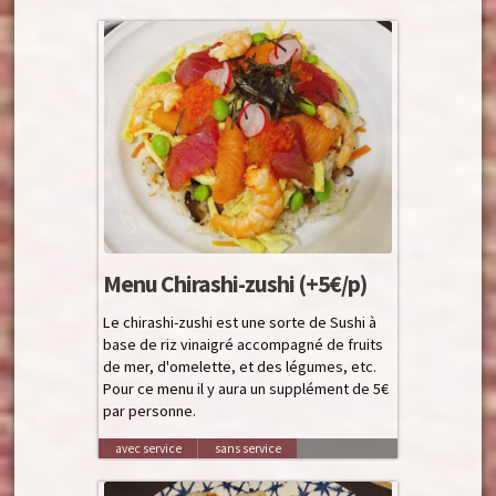
Cours de cuisine
Les menus
La cuisine japonaise
Le Blog
A propos
Menu Chirashi-zushi (+5€/p)
Le chirashi-zushi est une sorte de Sushi à
base de riz vinaigré accompagné de fruits
de mer, d'omelette, et des légumes, etc.
Pour ce menu il y aura un supplément de 5€
par personne.
avec service
sans service